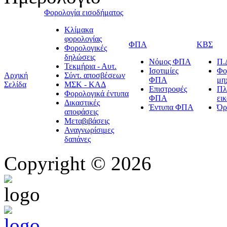
Φορολογία εισοδήματος
Κλίμακα
φορολογίας
ΦΠΑ
ΚΒΣ
Φορολογικές
δηλώσεις
Νόμος ΦΠΑ
Π.
Τεκμήρια - Αυτ.
Ισοτιμίες
Φο
Αρχική
Σύντ. αποσβέσεων
ΦΠΑ
μη
Σελίδα
ΜΣΚ - ΚΑΔ
Επιστροφές
Πλ
Φορολογικά έντυπα
ΦΠΑ
ει
Δικαστικές
Έντυπα ΦΠΑ
Όρ
αποφάσεις
Μεταβιβάσεις
Αναγνωρίσιμες
δαπάνες
Copyright © 2026