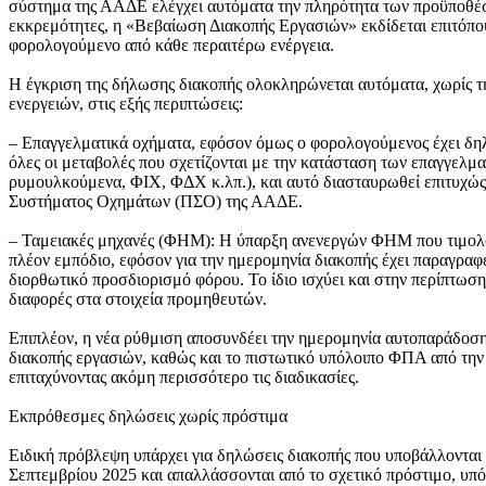
σύστημα της ΑΑΔΕ ελέγχει αυτόματα την πληρότητα των προϋποθέ
εκκρεμότητες, η «Βεβαίωση Διακοπής Εργασιών» εκδίδεται επιτόπο
φορολογούμενο από κάθε περαιτέρω ενέργεια.
Η έγκριση της δήλωσης διακοπής ολοκληρώνεται αυτόματα, χωρίς 
ενεργειών, στις εξής περιπτώσεις:
– Επαγγελματικά οχήματα, εφόσον όμως ο φορολογούμενος έχει δη
όλες οι μεταβολές που σχετίζονται με την κατάσταση των επαγγελμ
ρυμουλκούμενα, ΦΙΧ, ΦΔΧ κ.λπ.), και αυτό διασταυρωθεί επιτυχ
Συστήματος Οχημάτων (ΠΣΟ) της ΑΑΔΕ.
– Ταμειακές μηχανές (ΦΗΜ): Η ύπαρξη ανενεργών ΦΗΜ που τιμολο
πλέον εμπόδιο, εφόσον για την ημερομηνία διακοπής έχει παραγραφε
διορθωτικό προσδιορισμό φόρου. Το ίδιο ισχύει και στην περίπτωσ
διαφορές στα στοιχεία προμηθευτών.
Επιπλέον, η νέα ρύθμιση αποσυνδέει την ημερομηνία αυτοπαράδοσ
διακοπής εργασιών, καθώς και το πιστωτικό υπόλοιπο ΦΠΑ από την
επιταχύνοντας ακόμη περισσότερο τις διαδικασίες.
Εκπρόθεσμες δηλώσεις χωρίς πρόστιμα
Ειδική πρόβλεψη υπάρχει για δηλώσεις διακοπής που υποβάλλονται
Σεπτεμβρίου 2025 και απαλλάσσονται από το σχετικό πρόστιμο, υπό