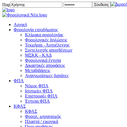
Παρασκευή 07 Αυγούστου 2026
Σύνδεση
Αρχική
Φορολογία εισοδήματος
Κλίμακα φορολογίας
Φορολογικές δηλώσεις
Τεκμήρια - Αυτοέλεγχος
Συντελεστής αποσβέσεων
ΜΣKΚ - ΚΑΔ
Φορολογικά έντυπα
Δικαστικές αποφάσεις
Μεταβιβάσεις
Αναγνωρίσιμες δαπάνες
ΦΠΑ
Νόμος ΦΠΑ
Ισοτιμίες ΦΠΑ
Επιστροφές ΦΠΑ
Έντυπα ΦΠΑ
ΚΦΑΣ
ΚΦΑΣ
Φορολ. μηχανισμός
Πλαστά / εικονικά
Όρια αποθήκης