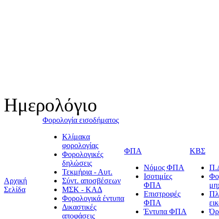
Ημερολόγιο
Φορολογία εισοδήματος
Κλίμακα
φορολογίας
ΦΠΑ
ΚΒΣ
Φορολογικές
δηλώσεις
Νόμος ΦΠΑ
Π.
Τεκμήρια - Αυτ.
Ισοτιμίες
Φο
Αρχική
Σύντ. αποσβέσεων
ΦΠΑ
μη
Σελίδα
ΜΣΚ - ΚΑΔ
Επιστροφές
Πλ
Φορολογικά έντυπα
ΦΠΑ
ει
Δικαστικές
Έντυπα ΦΠΑ
Όρ
αποφάσεις