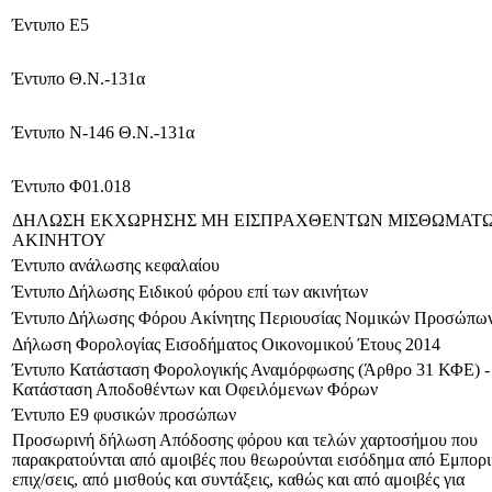
Έντυπο Ε5
Έντυπο Θ.Ν.-131α
Έντυπο Ν-146 Θ.Ν.-131α
Έντυπο Φ01.018
ΔΗΛΩΣΗ ΕΚΧΩΡΗΣΗΣ ΜΗ ΕΙΣΠΡΑΧΘΕΝΤΩΝ ΜΙΣΘΩΜΑΤ
ΑΚΙΝΗΤΟΥ
Έντυπο ανάλωσης κεφαλαίου
Έντυπο Δήλωσης Ειδικού φόρου επί των ακινήτων
Έντυπο Δήλωσης Φόρου Ακίνητης Περιουσίας Νομικών Προσώπω
Δήλωση Φορολογίας Εισοδήματος Οικονομικού Έτους 2014
Έντυπο Κατάσταση Φορολογικής Αναμόρφωσης (Άρθρο 31 ΚΦΕ) -
Κατάσταση Αποδοθέντων και Οφειλόμενων Φόρων
Έντυπο Ε9 φυσικών προσώπων
Προσωρινή δήλωση Απόδοσης φόρου και τελών χαρτοσήμου που
παρακρατούνται από αμοιβές που θεωρούνται εισόδημα από Εμπορι
επιχ/σεις, από μισθούς και συντάξεις, καθώς και από αμοιβές για